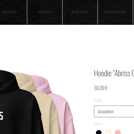
MEDIEN
MERCH
BOOKING
DOWNLOAD
Hoodie "Abriss
Preis
38,00 €
Größe
*
Auswählen
Farbe
*