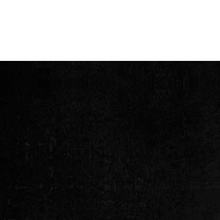
Motivplatzierung:
ABRISS Birne
groß auf dem Rücken
ALUIS
Logo klein auf der Brust