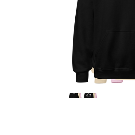
Hoodie SWEATSHIRT
SCHWARZ
UNISEX CLASSIC
70% Cotton 30% Polyester