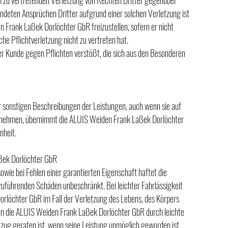
m zu vertretenden Verletzung von Rechten Dritter gegenüber
ündeten Ansprüchen Dritter aufgrund einer solchen Verletzung ist
n Frank Laßek Dorlöchter GbR freizustellen, sofern er nicht
he Pflichtverletzung nicht zu vertreten hat.
er Kunde gegen Pflichten verstößt, die sich aus den Besonderen
 sonstigen Beschreibungen der Leistungen, auch wenn sie auf
 nehmen, übernimmt die ALUIS Weiden Frank Laßek Dorlöchter
nheit.
ßek Dorlöchter GbR
sowie bei Fehlen einer garantierten Eigenschaft haftet die
uführenden Schäden unbeschränkt. Bei leichter Fahrlässigkeit
rlöchter GbR im Fall der Verletzung des Lebens, des Körpers
n die ALUIS Weiden Frank Laßek Dorlöchter GbR durch leichte
erzug geraten ist, wenn seine Leistung unmöglich geworden ist