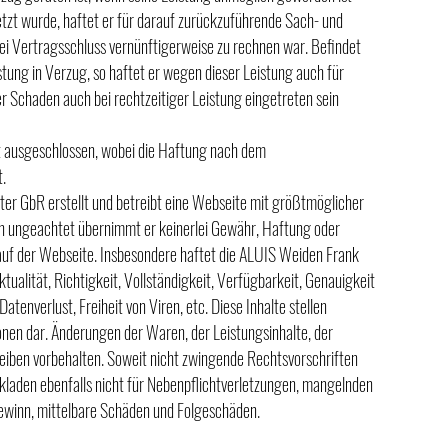
etzt wurde, haftet er für darauf zurückzuführende Sach- und
ei Vertragsschluss vernünftigerweise zu rechnen war. Befindet
tung in Verzug, so haftet er wegen dieser Leistung auch für
er Schaden auch bei rechtzeitiger Leistung eingetreten sein
st ausgeschlossen, wobei die Haftung nach dem
.
er GbR erstellt und betreibt eine Webseite mit größtmöglicher
en ungeachtet übernimmt er keinerlei Gewähr, Haftung oder
 auf der Webseite. Insbesondere haftet die ALUIS Weiden Frank
tualität, Richtigkeit, Vollständigkeit, Verfügbarkeit, Genauigkeit
atenverlust, Freiheit von Viren, etc. Diese Inhalte stellen
onen dar. Änderungen der Waren, der Leistungsinhalte, der
eiben vorbehalten. Soweit nicht zwingende Rechtsvorschriften
kladen ebenfalls nicht für Nebenpflichtverletzungen, mangelnden
ewinn, mittelbare Schäden und Folgeschäden.