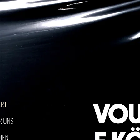
ART
R UNS
IEN