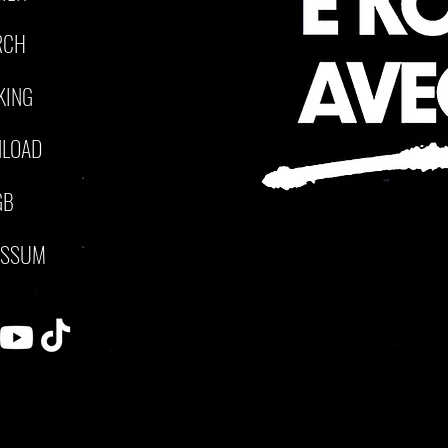
RCH
KING
LOAD
GB
ESSUM